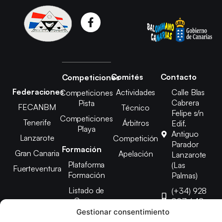
Comités
Contacto
Competiciones
Federaciones
Actividades
Calle Blas
Competiciones
Cabrera
Pista
FECANBM
Técnico
Felipe s/n
Competiciones
Tenerife
Árbitros
Edif.
Playa
Antiguo
Lanzarote
Competición
Parador
Formación
Gran Canaria
Apelación
Lanzarote
Plataforma
(Las
Fuerteventura
Formación
Palmas)
Listado de
(+34) 928
Cursos
807 648
Gestionar consentimiento
febinlanz@gma