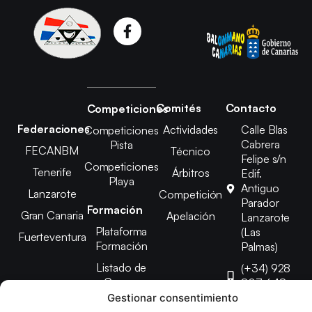
Comités
Contacto
Competiciones
Federaciones
Actividades
Calle Blas
Competiciones
Cabrera
Pista
FECANBM
Técnico
Felipe s/n
Competiciones
Tenerife
Árbitros
Edif.
Playa
Antiguo
Lanzarote
Competición
Parador
Formación
Gran Canaria
Apelación
Lanzarote
Plataforma
(Las
Fuerteventura
Formación
Palmas)
Listado de
(+34) 928
Cursos
807 648
Gestionar consentimiento
febinlanz@gma