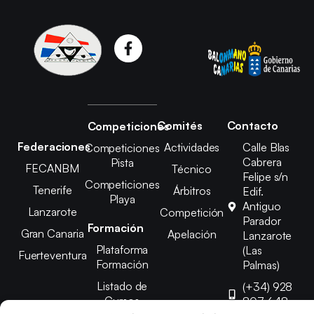
Comités
Contacto
Competiciones
Federaciones
Actividades
Calle Blas
Competiciones
Cabrera
Pista
FECANBM
Técnico
Felipe s/n
Competiciones
Tenerife
Árbitros
Edif.
Playa
Antiguo
Lanzarote
Competición
Parador
Formación
Gran Canaria
Apelación
Lanzarote
Plataforma
(Las
Fuerteventura
Formación
Palmas)
Listado de
(+34) 928
Cursos
807 648