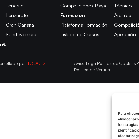
Tenerife
Competiciones Playa
Técnico
Lanzarote
Formación
Árbitros
Gran Canaria
Plataforma Formación
Competici
Fuerteventura
Listado de Cursos
Apelación
arrollado por
TOOOLS
Aviso Legal
Política de Cookies
P
Política de Ventas
Para ofrecer
almacenar y/
tecnologías
identificaci
afectar nega