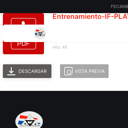
FECAN
Entrenamiento-IF-PL
Tamaño del archivo: 518.66 KB
Created: 24-06-2025
Updated: 24-06-2025
Hits: 48
DESCARGAR
VISTA PREVIA