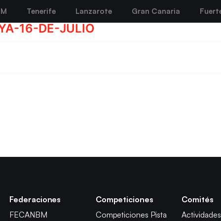
BM
Tenerife
Lanzarote
Gran Canaria
Fuert
AYA-16-DE-JULIO
Federaciones
Competiciones
Comités
FECANBM
Competiciones Pista
Actividades