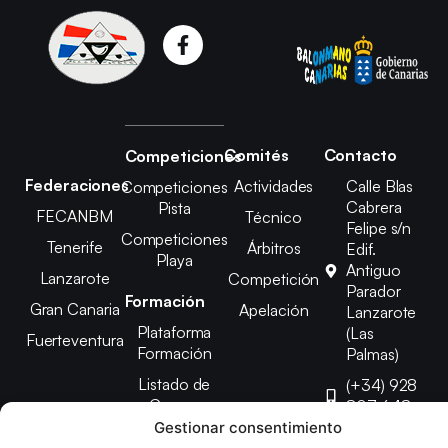
Comités
Contacto
Competiciones
Federaciones
Actividades
Calle Blas
Competiciones
Cabrera
Pista
FECANBM
Técnico
Felipe s/n
Competiciones
Tenerife
Árbitros
Edif.
Playa
Antiguo
Lanzarote
Competición
Parador
Formación
Gran Canaria
Apelación
Lanzarote
Plataforma
(Las
Fuerteventura
Formación
Palmas)
Listado de
(+34) 928
Cursos
807 648
Gestionar consentimiento
febinlanz@gma