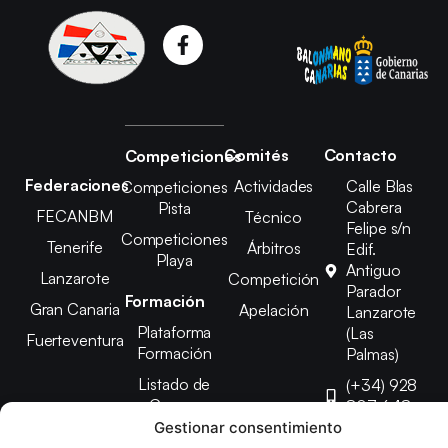
Comités
Contacto
Competiciones
Federaciones
Actividades
Calle Blas
Competiciones
Cabrera
Pista
FECANBM
Técnico
Felipe s/n
Competiciones
Tenerife
Árbitros
Edif.
Playa
Antiguo
Lanzarote
Competición
Parador
Formación
Gran Canaria
Apelación
Lanzarote
Plataforma
(Las
Fuerteventura
Formación
Palmas)
Listado de
(+34) 928
Cursos
807 648
Gestionar consentimiento
febinlanz@gma