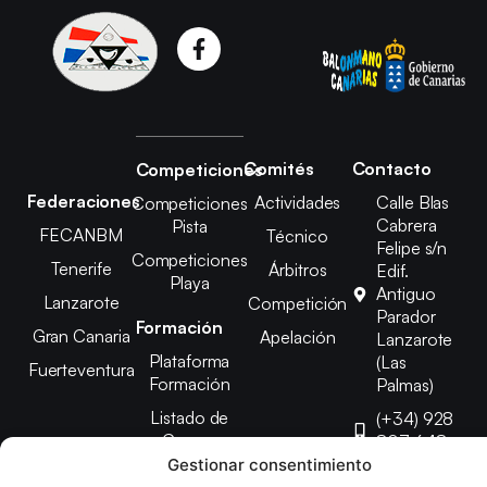
Comités
Contacto
Competiciones
Federaciones
Actividades
Calle Blas
Competiciones
Cabrera
Pista
FECANBM
Técnico
Felipe s/n
Competiciones
Tenerife
Árbitros
Edif.
Playa
Antiguo
Lanzarote
Competición
Parador
Formación
Gran Canaria
Apelación
Lanzarote
Plataforma
(Las
Fuerteventura
Formación
Palmas)
Listado de
(+34) 928
Cursos
807 648
Gestionar consentimiento
febinlanz@gma