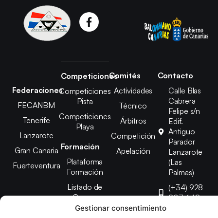
Comités
Contacto
Competiciones
Federaciones
Actividades
Calle Blas
Competiciones
Cabrera
Pista
FECANBM
Técnico
Felipe s/n
Competiciones
Tenerife
Árbitros
Edif.
Playa
Antiguo
Lanzarote
Competición
Parador
Formación
Gran Canaria
Apelación
Lanzarote
Plataforma
(Las
Fuerteventura
Formación
Palmas)
Listado de
(+34) 928
Cursos
807 648
Gestionar consentimiento
febinlanz@gma