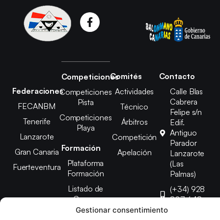
Comités
Contacto
Competiciones
Federaciones
Actividades
Calle Blas
Competiciones
Cabrera
Pista
FECANBM
Técnico
Felipe s/n
Competiciones
Tenerife
Árbitros
Edif.
Playa
Antiguo
Lanzarote
Competición
Parador
Formación
Gran Canaria
Apelación
Lanzarote
Plataforma
(Las
Fuerteventura
Formación
Palmas)
Listado de
(+34) 928
Cursos
807 648
Gestionar consentimiento
febinlanz@gma