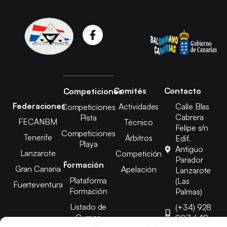
Comités
Contacto
Competiciones
Federaciones
Actividades
Calle Blas
Competiciones
Cabrera
Pista
FECANBM
Técnico
Felipe s/n
Competiciones
Tenerife
Árbitros
Edif.
Playa
Antiguo
Lanzarote
Competición
Parador
Formación
Gran Canaria
Apelación
Lanzarote
Plataforma
(Las
Fuerteventura
Formación
Palmas)
Listado de
(+34) 928
Cursos
807 648