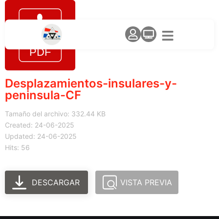
Desplazamientos-insulares-y-
peninsula-CF
Tamaño del archivo: 332.44 KB
Created: 24-06-2025
Updated: 24-06-2025
Hits: 56
DESCARGAR
VISTA PREVIA