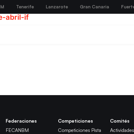
BM
Tenerife
Lanzarote
Gran Canaria
Fuert
abril-if
Federaciones
Competiciones
Comités
FECANBM
Competiciones Pista
Actividades