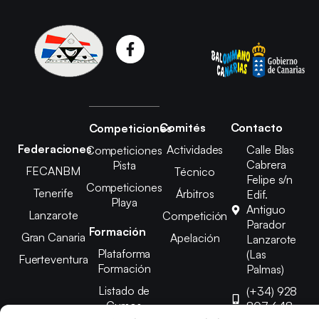
Comités
Contacto
Competiciones
Federaciones
Actividades
Calle Blas
Competiciones
Cabrera
Pista
FECANBM
Técnico
Felipe s/n
Competiciones
Tenerife
Árbitros
Edif.
Playa
Antiguo
Lanzarote
Competición
Parador
Formación
Gran Canaria
Apelación
Lanzarote
Plataforma
(Las
Fuerteventura
Formación
Palmas)
Listado de
(+34) 928
Cursos
807 648