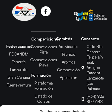
Comités
Contacto
Competiciones
Federaciones
Actividades
Calle Blas
Competiciones
Cabrera
Pista
FECANBM
Técnico
Felipe s/n
Competiciones
Tenerife
Árbitros
Edif.
Playa
Antiguo
Lanzarote
Competición
Parador
Formación
Gran Canaria
Apelación
Lanzarote
Plataforma
(Las
Fuerteventura
Formación
Palmas)
Listado de
(+34) 928
Cursos
807 648
febinlanz@gma
Gestionar consentimiento