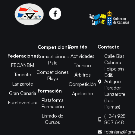
Comités
Contacto
Competiciones
Federaciones
Actividades
Calle Blas
Competiciones
Cabrera
Pista
FECANBM
Técnico
Felipe s/n
Competiciones
Tenerife
Árbitros
Edif.
Playa
Antiguo
Lanzarote
Competición
Parador
Formación
Gran Canaria
Apelación
Lanzarote
Plataforma
(Las
Fuerteventura
Formación
Palmas)
Listado de
(+34) 928
Cursos
807 648
febinlanz@gma