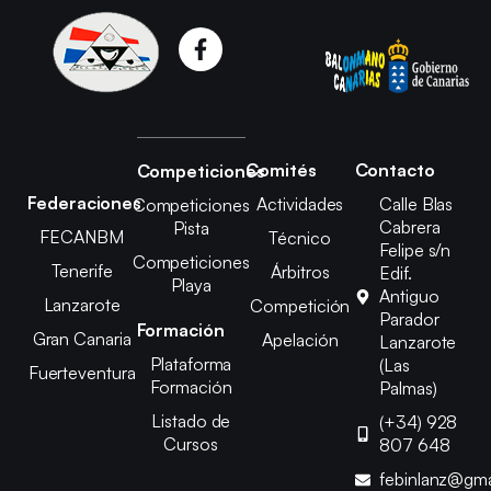
Comités
Contacto
Competiciones
Federaciones
Actividades
Calle Blas
Competiciones
Cabrera
Pista
FECANBM
Técnico
Felipe s/n
Competiciones
Tenerife
Árbitros
Edif.
Playa
Antiguo
Lanzarote
Competición
Parador
Formación
Gran Canaria
Apelación
Lanzarote
Plataforma
(Las
Fuerteventura
Formación
Palmas)
Listado de
(+34) 928
Cursos
807 648
febinlanz@gma