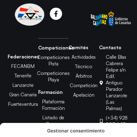
Comités
Contacto
Competiciones
Federaciones
Actividades
Calle Blas
Competiciones
Cabrera
Pista
FECANBM
Técnico
Felipe s/n
Competiciones
Tenerife
Árbitros
Edif.
Playa
Antiguo
Lanzarote
Competición
Parador
Formación
Gran Canaria
Apelación
Lanzarote
Plataforma
(Las
Fuerteventura
Formación
Palmas)
Listado de
(+34) 928
Cursos
807 648
Gestionar consentimiento
febinlanz@gma