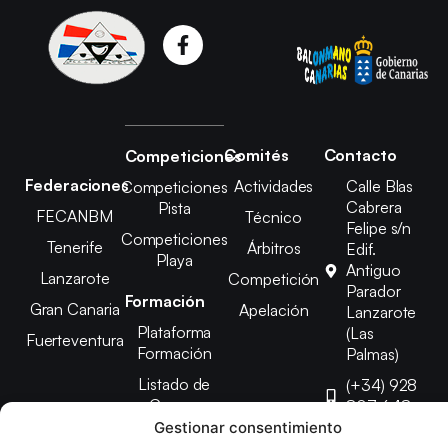
Comités
Contacto
Competiciones
Federaciones
Actividades
Calle Blas
Competiciones
Cabrera
Pista
FECANBM
Técnico
Felipe s/n
Competiciones
Tenerife
Árbitros
Edif.
Playa
Antiguo
Lanzarote
Competición
Parador
Formación
Gran Canaria
Apelación
Lanzarote
Plataforma
(Las
Fuerteventura
Formación
Palmas)
Listado de
(+34) 928
Cursos
807 648
Gestionar consentimiento
febinlanz@gma