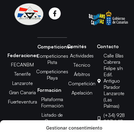
Comités
Contacto
Competiciones
Federaciones
Actividades
Calle Blas
Competiciones
Cabrera
Pista
FECANBM
Técnico
Felipe s/n
Competiciones
Tenerife
Árbitros
Edif.
Playa
Antiguo
Lanzarote
Competición
Parador
Formación
Gran Canaria
Apelación
Lanzarote
Plataforma
(Las
Fuerteventura
Formación
Palmas)
Listado de
(+34) 928
Cursos
807 648
Gestionar consentimiento
febinlanz@gma