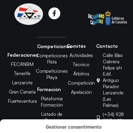
Comités
Contacto
Competiciones
Federaciones
Actividades
Calle Blas
Competiciones
Cabrera
Pista
FECANBM
Técnico
Felipe s/n
Competiciones
Tenerife
Árbitros
Edif.
Playa
Antiguo
Lanzarote
Competición
Parador
Formación
Gran Canaria
Apelación
Lanzarote
Plataforma
(Las
Fuerteventura
Formación
Palmas)
Listado de
(+34) 928
Cursos
807 648
Gestionar consentimiento
febinlanz@gma