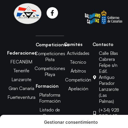
Comités
Contacto
Competiciones
Federaciones
Actividades
Calle Blas
Competiciones
Cabrera
Pista
FECANBM
Técnico
Felipe s/n
Competiciones
Tenerife
Árbitros
Edif.
Playa
Antiguo
Lanzarote
Competición
Parador
Formación
Gran Canaria
Apelación
Lanzarote
Plataforma
(Las
Fuerteventura
Formación
Palmas)
Listado de
(+34) 928
Cursos
807 648
Gestionar consentimiento
febinlanz@gma