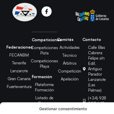
Comités
Contacto
Competiciones
Federaciones
Actividades
Calle Blas
Competiciones
Cabrera
Pista
FECANBM
Técnico
Felipe s/n
Competiciones
Tenerife
Árbitros
Edif.
Playa
Antiguo
Lanzarote
Competición
Parador
Formación
Gran Canaria
Apelación
Lanzarote
Plataforma
(Las
Fuerteventura
Formación
Palmas)
Listado de
(+34) 928
Cursos
807 648
Gestionar consentimiento
febinlanz@gma