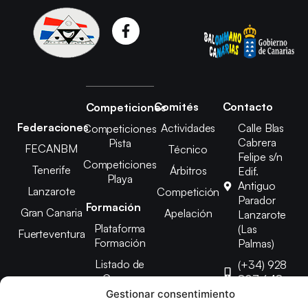
Comités
Contacto
Competiciones
Federaciones
Actividades
Calle Blas
Competiciones
Cabrera
Pista
FECANBM
Técnico
Felipe s/n
Competiciones
Tenerife
Árbitros
Edif.
Playa
Antiguo
Lanzarote
Competición
Parador
Formación
Gran Canaria
Apelación
Lanzarote
Plataforma
(Las
Fuerteventura
Formación
Palmas)
Listado de
(+34) 928
Cursos
807 648
Gestionar consentimiento
febinlanz@gma