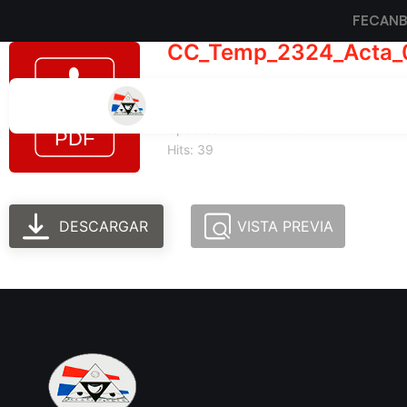
FECAN
CC_Temp_2324_Acta_
Tamaño del archivo: 224.83 KB
Created: 24-06-2025
Updated: 24-06-2025
Hits: 39
DESCARGAR
VISTA PREVIA