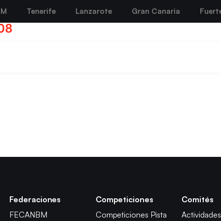
BM
Tenerife
Lanzarote
Gran Canaria
Fuert
08
Federaciones
Competiciones
Comités
FECANBM
Competiciones Pista
Actividades