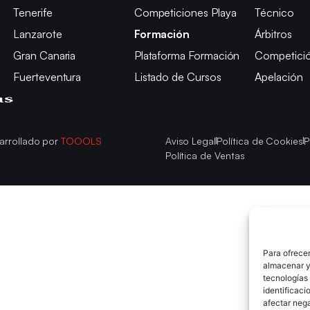
Tenerife
Competiciones Playa
Técnico
Lanzarote
Formación
Árbitros
Gran Canaria
Plataforma Formación
Competici
Fuerteventura
Listado de Cursos
Apelación
arrollado por
TOOOLS
Aviso Legal
Política de Cookies
P
Política de Ventas
Para ofrecer
almacenar y/
tecnologías
identificaci
afectar nega