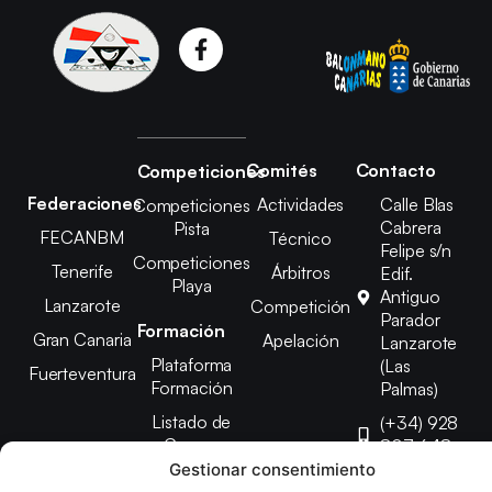
Comités
Contacto
Competiciones
Federaciones
Actividades
Calle Blas
Competiciones
Cabrera
Pista
FECANBM
Técnico
Felipe s/n
Competiciones
Tenerife
Árbitros
Edif.
Playa
Antiguo
Lanzarote
Competición
Parador
Formación
Gran Canaria
Apelación
Lanzarote
Plataforma
(Las
Fuerteventura
Formación
Palmas)
Listado de
(+34) 928
Cursos
807 648
Gestionar consentimiento
febinlanz@gma