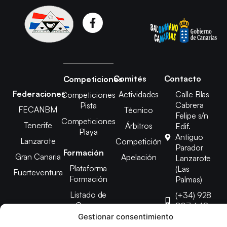
Comités
Contacto
Competiciones
Federaciones
Actividades
Calle Blas
Competiciones
Cabrera
Pista
FECANBM
Técnico
Felipe s/n
Competiciones
Tenerife
Árbitros
Edif.
Playa
Antiguo
Lanzarote
Competición
Parador
Formación
Gran Canaria
Apelación
Lanzarote
Plataforma
(Las
Fuerteventura
Formación
Palmas)
Listado de
(+34) 928
Cursos
807 648
Gestionar consentimiento
febinlanz@gma