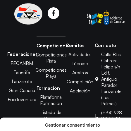
Comités
Contacto
Competiciones
Federaciones
Actividades
Calle Blas
Competiciones
Cabrera
Pista
FECANBM
Técnico
Felipe s/n
Competiciones
Tenerife
Árbitros
Edif.
Playa
Antiguo
Lanzarote
Competición
Parador
Formación
Gran Canaria
Apelación
Lanzarote
Plataforma
(Las
Fuerteventura
Formación
Palmas)
Listado de
(+34) 928
Cursos
807 648
Gestionar consentimiento
febinlanz@gma