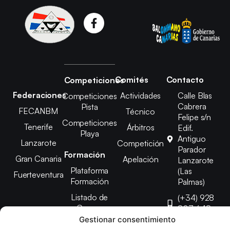
Comités
Contacto
Competiciones
Federaciones
Actividades
Calle Blas
Competiciones
Cabrera
Pista
FECANBM
Técnico
Felipe s/n
Competiciones
Tenerife
Árbitros
Edif.
Playa
Antiguo
Lanzarote
Competición
Parador
Formación
Gran Canaria
Apelación
Lanzarote
Plataforma
(Las
Fuerteventura
Formación
Palmas)
Listado de
(+34) 928
Cursos
807 648
Gestionar consentimiento
febinlanz@gma