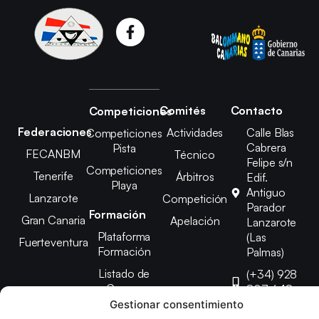
Comités
Contacto
Competiciones
Federaciones
Actividades
Calle Blas
Competiciones
Cabrera
Pista
FECANBM
Técnico
Felipe s/n
Competiciones
Tenerife
Árbitros
Edif.
Playa
Antiguo
Lanzarote
Competición
Parador
Formación
Gran Canaria
Apelación
Lanzarote
Plataforma
(Las
Fuerteventura
Formación
Palmas)
Listado de
(+34) 928
Cursos
807 648
Gestionar consentimiento
febinlanz@gma