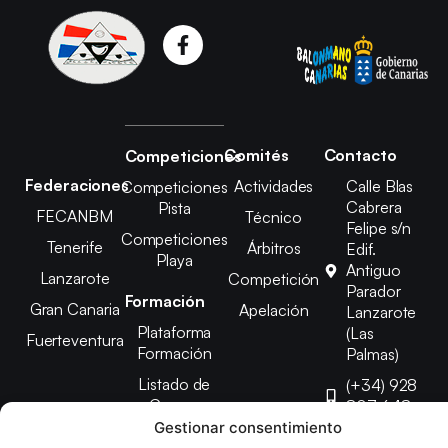
Comités
Contacto
Competiciones
Federaciones
Actividades
Calle Blas
Competiciones
Cabrera
Pista
FECANBM
Técnico
Felipe s/n
Competiciones
Tenerife
Árbitros
Edif.
Playa
Antiguo
Lanzarote
Competición
Parador
Formación
Gran Canaria
Apelación
Lanzarote
Plataforma
(Las
Fuerteventura
Formación
Palmas)
Listado de
(+34) 928
Cursos
807 648
Gestionar consentimiento
febinlanz@gma