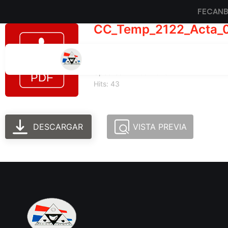
FECAN
CC_Temp_2122_Acta_
Tamaño del archivo: 168.35 KB
Created: 24-06-2025
Updated: 24-06-2025
Hits: 43
DESCARGAR
VISTA PREVIA