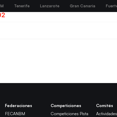
BM
Tenerife
Lanzarote
Gran Canaria
Fuert
02
Federaciones
Competiciones
Comités
FECANBM
Competiciones Pista
Actividades