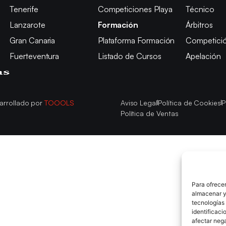
Tenerife
Competiciones Playa
Técnico
Lanzarote
Formación
Árbitros
Gran Canaria
Plataforma Formación
Competici
Fuerteventura
Listado de Cursos
Apelación
arrollado por
TOOOLS
Aviso Legal
Política de Cookies
P
Política de Ventas
Para ofrecer
almacenar y/
tecnologías
identificaci
afectar nega