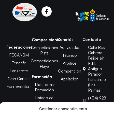
Comités
Contacto
Competiciones
Federaciones
Actividades
Calle Blas
Competiciones
Cabrera
Pista
FECANBM
Técnico
Felipe s/n
Competiciones
Tenerife
Árbitros
Edif.
Playa
Antiguo
Lanzarote
Competición
Parador
Formación
Gran Canaria
Apelación
Lanzarote
Plataforma
(Las
Fuerteventura
Formación
Palmas)
Listado de
(+34) 928
Cursos
807 648
Gestionar consentimiento
febinlanz@gma