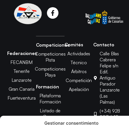
Comités
Contacto
Competiciones
Federaciones
Actividades
Calle Blas
Competiciones
Cabrera
Pista
FECANBM
Técnico
Felipe s/n
Competiciones
Tenerife
Árbitros
Edif.
Playa
Antiguo
Lanzarote
Competición
Parador
Formación
Gran Canaria
Apelación
Lanzarote
Plataforma
(Las
Fuerteventura
Formación
Palmas)
Listado de
(+34) 928
Cursos
807 648
Gestionar consentimiento
febinlanz@gma