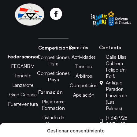
Comités
Contacto
Competiciones
Federaciones
Actividades
Calle Blas
Competiciones
Cabrera
Pista
FECANBM
Técnico
Felipe s/n
Competiciones
Tenerife
Árbitros
Edif.
Playa
Antiguo
Lanzarote
Competición
Parador
Formación
Gran Canaria
Apelación
Lanzarote
Plataforma
(Las
Fuerteventura
Formación
Palmas)
Listado de
(+34) 928
Cursos
807 648
Gestionar consentimiento
febinlanz@gma