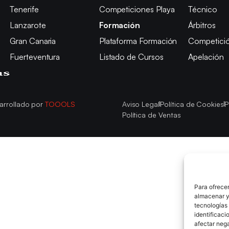
Tenerife
Competiciones Playa
Técnico
Lanzarote
Formación
Árbitros
Gran Canaria
Plataforma Formación
Competici
Fuerteventura
Listado de Cursos
Apelación
arrollado por
TOOOLS
Aviso Legal
Política de Cookies
P
Política de Ventas
Para ofrecer
almacenar y/
tecnologías
identificaci
afectar nega