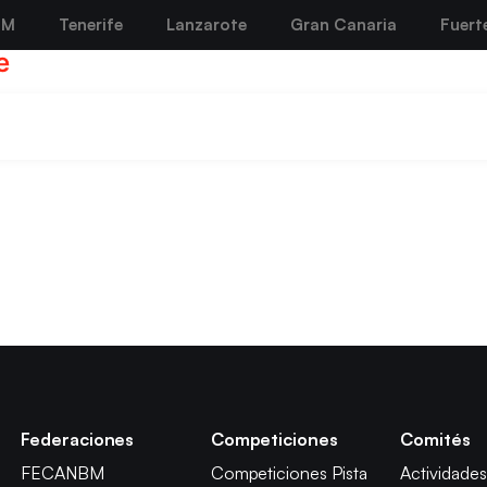
BM
Tenerife
Lanzarote
Gran Canaria
Fuert
e
Federaciones
Competiciones
Comités
FECANBM
Competiciones Pista
Actividades