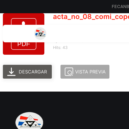
FECAN
acta_no_08_comi_cop
Tamaño del archivo: 169.60 KB
Created: 24-06-2025
Updated: 24-06-2025
Hits: 43
DESCARGAR
VISTA PREVIA