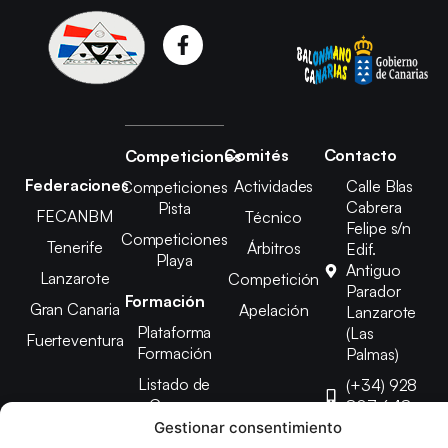
Comités
Contacto
Competiciones
Federaciones
Actividades
Calle Blas
Competiciones
Cabrera
Pista
FECANBM
Técnico
Felipe s/n
Competiciones
Tenerife
Árbitros
Edif.
Playa
Antiguo
Lanzarote
Competición
Parador
Formación
Gran Canaria
Apelación
Lanzarote
Plataforma
(Las
Fuerteventura
Formación
Palmas)
Listado de
(+34) 928
Cursos
807 648
Gestionar consentimiento
febinlanz@gma