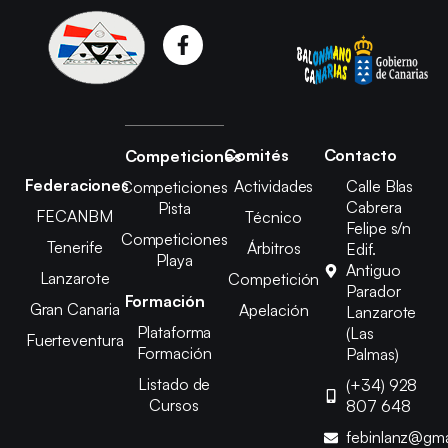
Comités
Contacto
Competiciones
Federaciones
Actividades
Calle Blas
Competiciones
Cabrera
Pista
FECANBM
Técnico
Felipe s/n
Competiciones
Tenerife
Árbitros
Edif.
Playa
Antiguo
Lanzarote
Competición
Parador
Formación
Gran Canaria
Apelación
Lanzarote
Plataforma
(Las
Fuerteventura
Formación
Palmas)
Listado de
(+34) 928
Cursos
807 648
febinlanz@gma