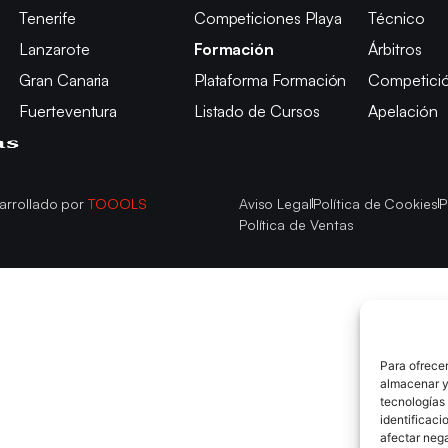
Tenerife
Competiciones Playa
Técnico
Lanzarote
Formación
Árbitros
Gran Canaria
Plataforma Formación
Competici
Fuerteventura
Listado de Cursos
Apelación
arrollado por
TOOOLS
Aviso Legal
Política de Cookies
P
Política de Ventas
Para ofrecer
almacenar y/
tecnologías
identificaci
afectar nega