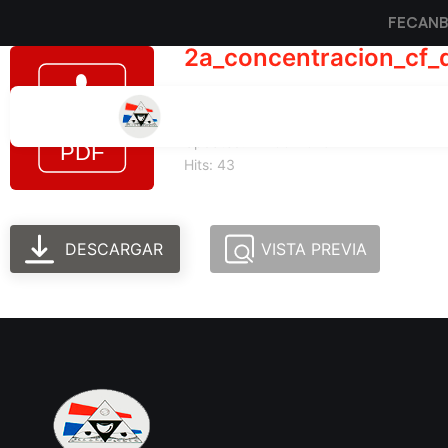
FECAN
2a_concentracion_cf_
Tamaño del archivo: 96.46 KB
Created: 24-06-2025
Updated: 24-06-2025
Hits: 43
DESCARGAR
VISTA PREVIA