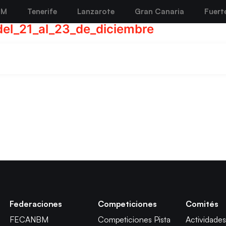
BM
Tenerife
Lanzarote
Gran Canaria
Fuert
del_21_al_23_de_diciembre
Federaciones
Competiciones
Comités
FECANBM
Competiciones Pista
Actividades