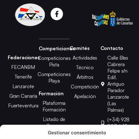
Comités
Contacto
Competiciones
Federaciones
Actividades
Calle Blas
Competiciones
Cabrera
Pista
FECANBM
Técnico
Felipe s/n
Competiciones
Tenerife
Árbitros
Edif.
Playa
Antiguo
Lanzarote
Competición
Parador
Formación
Gran Canaria
Apelación
Lanzarote
Plataforma
(Las
Fuerteventura
Formación
Palmas)
Listado de
(+34) 928
Cursos
807 648
Gestionar consentimiento
febinlanz@gma