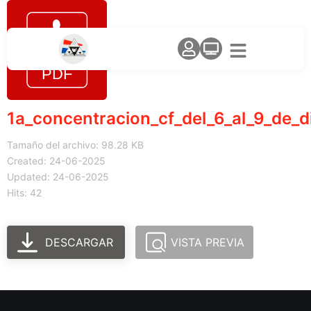
1a_concentracion_cf_del_6_al_9_de_d
Tamaño del archivo: 98.28 KB
Created: 24-06-2025
Updated: 24-06-2025
Hits: 42
DESCARGAR
VISTA PREVIA