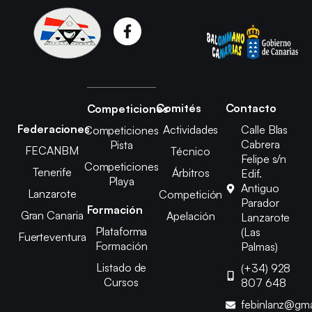
Comités
Contacto
Competiciones
Federaciones
Actividades
Calle Blas
Competiciones
Cabrera
Pista
FECANBM
Técnico
Felipe s/n
Competiciones
Tenerife
Árbitros
Edif.
Playa
Antiguo
Lanzarote
Competición
Parador
Formación
Gran Canaria
Apelación
Lanzarote
Plataforma
(Las
Fuerteventura
Formación
Palmas)
Listado de
(+34) 928
Cursos
807 648
febinlanz@gma