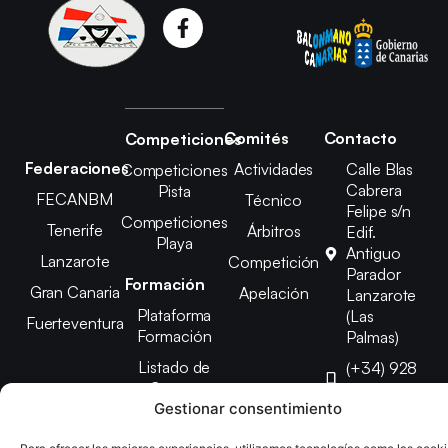
Comités
Contacto
Competiciones
Federaciones
Actividades
Calle Blas
Competiciones
Cabrera
Pista
FECANBM
Técnico
Felipe s/n
Competiciones
Tenerife
Árbitros
Edif.
Playa
Antiguo
Lanzarote
Competición
Parador
Formación
Gran Canaria
Apelación
Lanzarote
Plataforma
(Las
Fuerteventura
Formación
Palmas)
Listado de
(+34) 928
Cursos
807 648
Gestionar consentimiento
febinlanz@gma