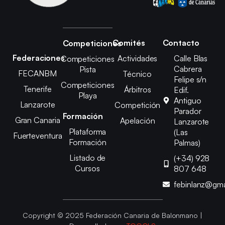
Comités
Contacto
Competiciones
Federaciones
Actividades
Calle Blas
Competiciones
Cabrera
Pista
FECANBM
Técnico
Felipe s/n
Competiciones
Tenerife
Árbitros
Edif.
Playa
Antiguo
Lanzarote
Competición
Parador
Formación
Gran Canaria
Apelación
Lanzarote
Plataforma
(Las
Fuerteventura
Formación
Palmas)
Listado de
(+34) 928
Cursos
807 648
febinlanz@gma
Copyright © 2025 Federación Canaria de Balonmano |