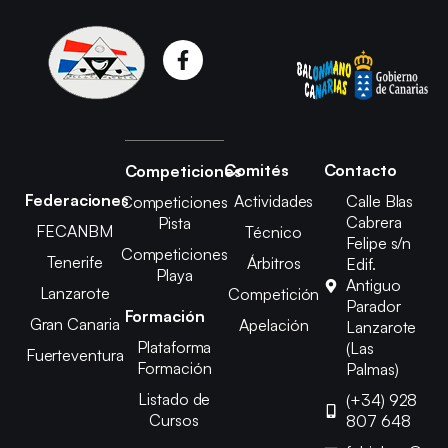
Comités
Contacto
Competiciones
Federaciones
Actividades
Calle Blas
Competiciones
Cabrera
Pista
FECANBM
Técnico
Felipe s/n
Competiciones
Tenerife
Árbitros
Edif.
Playa
Antiguo
Lanzarote
Competición
Parador
Formación
Gran Canaria
Apelación
Lanzarote
Plataforma
(Las
Fuerteventura
Formación
Palmas)
Listado de
(+34) 928
Cursos
807 648