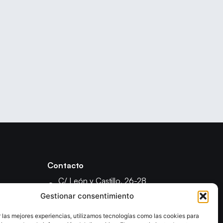
Contacto
C/ León y Castillo, 26-28
35003 - Las Palmas de Gran Canaria
Gestionar consentimiento
fcanariabm@gmail.com
 las mejores experiencias, utilizamos tecnologías como las cookies para
formacionfecanbm@gmail.com