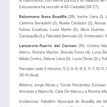
la clasificación con veinte puntos y un balance de 
Esta semana ha vencido al AD Carballal (38-27).
Balonmano Ikasa Boadilla
(28): Irache Llana (1), L
Caterina Benedetti (3), Noelia Cardador (2), Asmaa 
Fatima Ezzahraa, Lucía Martín (5), Alicia Huertas
Carrasquilla (1) y Felicidad Bermudo (2). Entrenador: 
Lanzarote-Puerto del Carmen
(19): Cristina Ma
Marco, Romina Machín, Brenda Torres (4), Lucía Bet
Made Cortez, Delyne Leiva (5), Lucía Olivier (2) y Y
Parciales cada 5 minutos: 5-2, 6-4, 8-5, 9-7, 10-11, 1
28-19 (final)
Árbitros: Jorge Muras y Tomás Fernández. Excluían e
tiñoseras a Nayra Gil, Carla De Marco y a Romina Ma
Incidencias: Pabellón Municipal de Boadilla del M