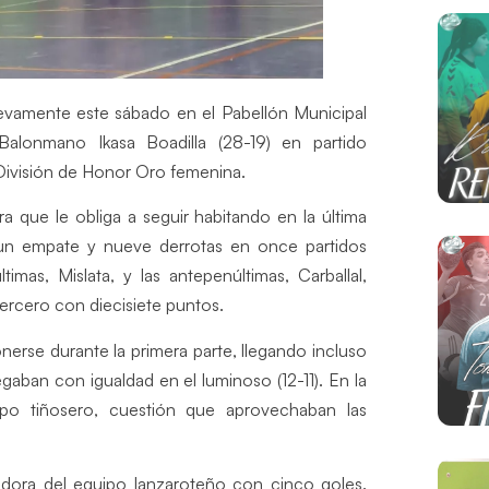
evamente este sábado en el Pabellón Municipal
Balonmano Ikasa Boadilla (28-19) en partido
División de Honor Oro femenina.
a que le obliga a seguir habitando en la última
a, un empate y nueve derrotas en once partidos
mas, Mislata, y las antepenúltimas, Carballal,
ercero con diecisiete puntos.
erse durante la primera parte, llegando incluso
gaban con igualdad en el luminoso (12-11). En la
ipo tiñosero, cuestión que aprovechaban las
adora del equipo lanzaroteño con cinco goles.