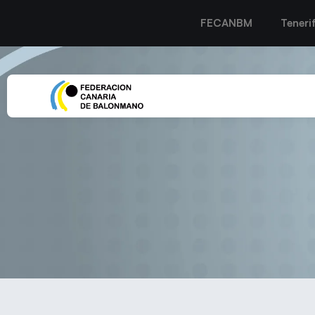
FECANBM
Teneri
Lanzarote Pue