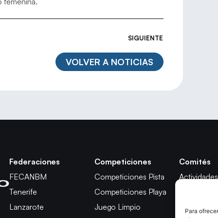
o femenina.
SIGUIENTE
VOLVER A NOTICIAS
Federaciones
Competiciones
Comités
FECANBM
Competiciones Pista
Actividades
Tenerife
Competiciones Playa
Técnico
Lanzarote
Juego Limpio
Árbitros
Para ofrecer