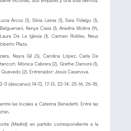
nueve victorias, dos empates y una sola derrota.
ucía Arcos (1), Silvia Leiras (1), Sara Fidalgo (1),
Belguenani, Kenya Casia (1), Ariadna Molina (9),
, Laura De La Iglesia (1), Carmen Robles, Neus
Roberto Plaza.
zaira, Nayra Gil (3), Carolina López, Carla De
ancort, Mónica Cabrera (2), Grethe Damora (1),
uli Quevedo (2). Entrenador: Jesús Casanova.
2-11 (descanso) 14-12, 17-13, 22-14, 25-16, 26-18,
ntre las locales a Caterina Benedetti. Entre las
chín.
onte (Madrid) en partido correspondiente a la