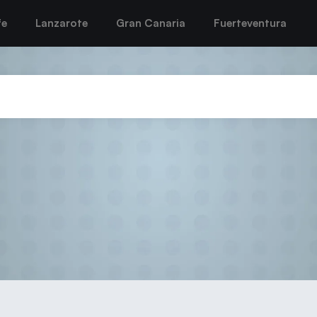
fe
Lanzarote
Gran Canaria
Fuerteventura
rto del Carmen se vuelve de vac