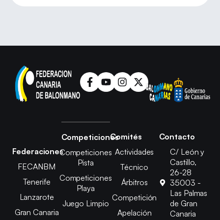
Comités
Contacto
Competiciones
Federaciones
Actividades
C/ León y
Competiciones
Castillo,
Pista
FECANBM
Técnico
26-28
Competiciones
Tenerife
Árbitros
35003 -
Playa
Las Palmas
Lanzarote
Competición
Juego Limpio
de Gran
Gran Canaria
Apelación
Canaria