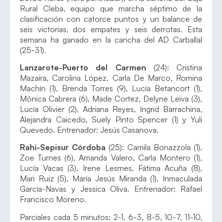
Rural Cleba, equipo que marcha séptimo de la
clasificación con catorce puntos y un balance de
seis victorias, dos empates y seis derrotas. Esta
semana ha ganado en la cancha del AD Carballal
(25-31).
Lanzarote-Puerto del Carmen
(24): Cristina
Mazaira, Carolina López, Carla De Marco, Romina
Machín (1), Brenda Torres (9), Lucía Betancort (1),
Mónica Cabrera (6), Made Cortez, Delyne Leiva (3),
Lucía Olivier (2), Adriana Reyes, Ingrid Barrachina,
Alejandra Caicedo, Suely Pinto Spencer (1) y Yuli
Quevedo. Entrenador: Jesús Casanova.
Rahi-Sepisur Córdoba
(25): Camila Bonazzola (1),
Zoe Turnes (6), Amanda Valero, Carla Montero (1),
Lucía Vacas (3), Irene Lesmes, Fátima Acuña (8),
Mari Ruiz (5), María Jesús Miranda (1), Inmaculada
García-Navas y Jessica Oliva. Entrenador: Rafael
Francisco Moreno.
Parciales cada 5 minutos: 2-1, 6-3, 8-5, 10-7, 11-10,