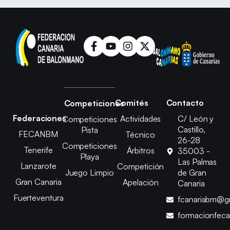
Comités
Contacto
Competiciones
Federaciones
Actividades
C/ León y
Competiciones
Castillo,
Pista
FECANBM
Técnico
26-28
Competiciones
Tenerife
Árbitros
35003 -
Playa
Las Palmas
Lanzarote
Competición
Juego Limpio
de Gran
Gran Canaria
Apelación
Canaria
Fuerteventura
fcanariabm@g
formacionfec