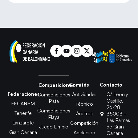
Comités
Contacto
Competiciones
Federaciones
Actividades
C/ León y
Competiciones
Castillo,
Pista
FECANBM
Técnico
26-28
Competiciones
Tenerife
Árbitros
35003 -
Playa
Las Palmas
Lanzarote
Competición
Juego Limpio
de Gran
Gran Canaria
Apelación
Canaria