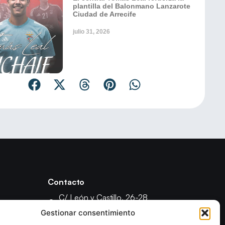
plantilla del Balonmano Lanzarote
Ciudad de Arrecife
julio 31, 2026
Contacto
C/ León y Castillo, 26-28
35003 - Las Palmas de Gran Canaria
Gestionar consentimiento
fcanariabm@gmail.com