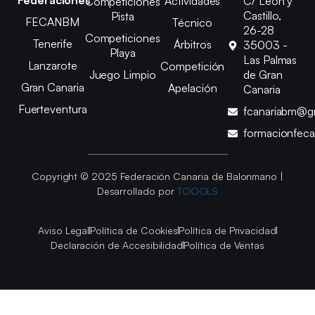
Federaciones
Actividades
C/ León y
Competiciones
Castillo,
Pista
FECANBM
Técnico
26-28
Competiciones
Tenerife
Árbitros
35003 -
Playa
Las Palmas
Lanzarote
Competición
Juego Limpio
de Gran
Gran Canaria
Apelación
Canaria
Fuerteventura
fcanariabm@g
formacionfec
Copyright © 2025 Federación Canaria de Balonmano |
Desarrollado por
TOOOLS
Aviso Legal
Política de Cookies
Política de Privacidad
Declaración de Accesibilidad
Política de Ventas