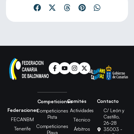
Comités
Contacto
Competiciones
Federaciones
Actividades
C/ León y
Competiciones
Castillo,
Pista
FECANBM
Técnico
26-28
Competiciones
Tenerife
Árbitros
35003 -
Playa