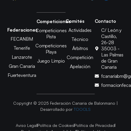
Comités
Contacto
Competiciones
Federaciones
Actividades
C/ León y
Competiciones
Castillo,
Pista
FECANBM
Técnico
26-28
Competiciones
Tenerife
Árbitros
35003 -
Playa
Las Palmas
Lanzarote
Competición
Juego Limpio
de Gran
Gran Canaria
Apelación
Canaria
Fuerteventura
fcanariabm@g
formacionfec
Copyright © 2025 Federación Canaria de Balonmano |
Desarrollado por
TOOOLS
Aviso Legal
Política de Cookies
Política de Privacidad